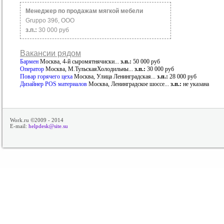
Менеджер по продажам мягкой мебели
Gruppo 396, ООО
з.п.:
30 000 руб
Вакансии рядом
Бармен
Москва, 4-й сыромятнячиски...
з.п.:
50 000 руб
Оператор
Москва, М.ТульскаяХолодильны...
з.п.:
30 000 руб
Повар горячего цеха
Москва, Улица Ленинградская...
з.п.:
28 000 руб
Дизайнер POS материалов
Москва, Ленинградское шоссе...
з.п.:
не указана
Work.ru ©2009 - 2014
E-mail:
helpdesk@site.su