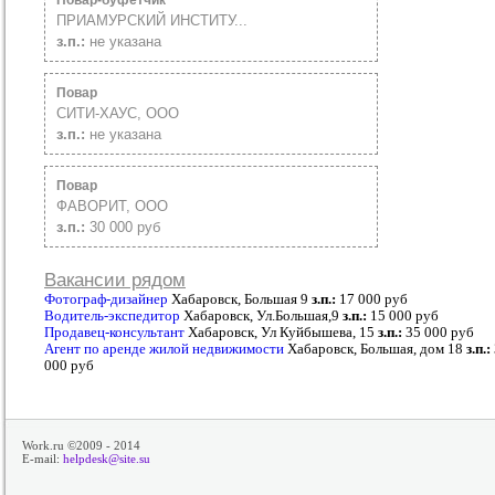
Повар-буфетчик
ПРИАМУРСКИЙ ИНСТИТУ...
з.п.:
не указана
Повар
СИТИ-ХАУС, ООО
з.п.:
не указана
Повар
ФАВОРИТ, ООО
з.п.:
30 000 руб
Вакансии рядом
Фотограф-дизайнер
Хабаровск, Большая 9
з.п.:
17 000 руб
Водитель-экспедитор
Хабаровск, Ул.Большая,9
з.п.:
15 000 руб
Продавец-консультант
Хабаровск, Ул Куйбышева, 15
з.п.:
35 000 руб
Агент по аренде жилой недвижимости
Хабаровск, Большая, дом 18
з.п.:
000 руб
Work.ru ©2009 - 2014
E-mail:
helpdesk@site.su