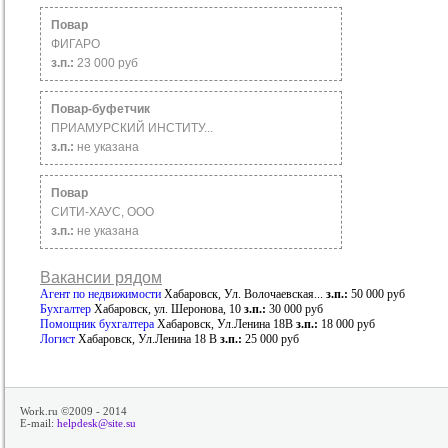
Повар
ФИГАРО
з.п.:
23 000 руб
Повар-буфетчик
ПРИАМУРСКИЙ ИНСТИТУ...
з.п.:
не указана
Повар
СИТИ-ХАУС, ООО
з.п.:
не указана
Вакансии рядом
Агент по недвижимости
Хабаровск, Ул. Волочаевская...
з.п.:
50 000 руб
Бухгалтер
Хабаровск, ул. Шеронова, 10
з.п.:
30 000 руб
Помощник бухгалтера
Хабаровск, Ул.Ленина 18В
з.п.:
18 000 руб
Логист
Хабаровск, Ул.Ленина 18 В
з.п.:
25 000 руб
Work.ru ©2009 - 2014
E-mail:
helpdesk@site.su