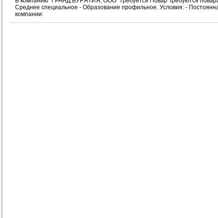
В компанию "ГРАНД БУРЯТИЯ, ООО" требуется Повар Требуются повара 
Среднее специальное - Образование профильное. Условия: - Постоянна
компании: