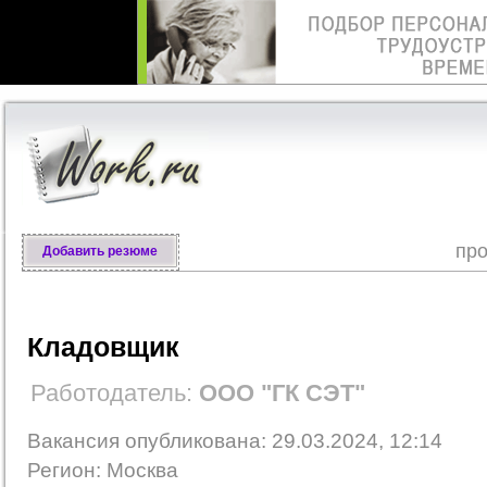
про
Добавить резюме
Кладовщик
Работодатель:
ООО "ГК СЭТ"
Вакансия опубликована: 29.03.2024, 12:14
Регион: Москва