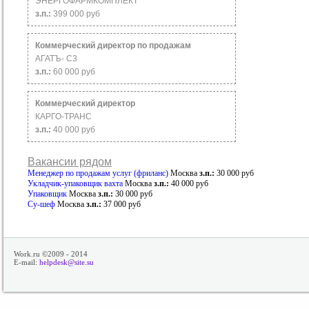
ЭНЕРГОФАРМКОМПЛЕКТ
з.п.:
399 000 руб
Коммерческий директор по продажам
AГАТЪ- С3
з.п.:
60 000 руб
Коммерческий директор
КАРГО-ТРАНС
з.п.:
40 000 руб
Вакансии рядом
Менеджер по продажам услуг (фриланс)
Москва
з.п.:
30 000 руб
Укладчик-упаковщик вахта
Москва
з.п.:
40 000 руб
Упаковщик
Москва
з.п.:
30 000 руб
Су-шеф
Москва
з.п.:
37 000 руб
Work.ru ©2009 - 2014
E-mail:
helpdesk@site.su