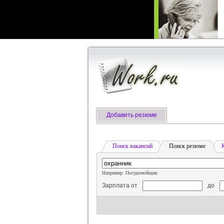
Добавить резюме
Поиск вакансий
Поиск резюме
Например: Посудомойщик
Зарплата от
до