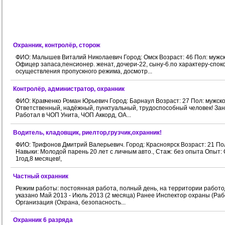
Охранник, контролёр, сторож
ФИО: Малышев Виталий Николаевич Город: Омск Возраст: 46 Пол: мужс
Офицер запаса,пенсионер. женат, дочери-22, сыну-6.по характеру-споко
осуществления пропускного режима, досмотр...
Контролёр, администратор, охранник
ФИО: Кравченко Роман Юрьевич Город: Барнаул Возраст: 27 Пол: мужск
Ответственный, надёжный, пунктуальный, трудоспособный человек! Зани
Работал в ЧОП Унита, ЧОП Аккорд, ОА...
Водитель, кладовщик, риелтор,грузчик,охранник!
ФИО: Трифонов Дмитрий Валерьевич. Город: Красноярск Возраст: 21 По
Навыки: Молодой парень 20 лет с личным авто., Стаж: без опыта Опыт
1год,8 месяцев!,
Частный охранник
Режим работы: постоянная работа, полный день, на территории работ
указано Май 2013 - Июль 2013 (2 месяца) Ранее Инспектор охраны (Рабо
Организация (Охрана, безопасность...
Охранник 6 разряда