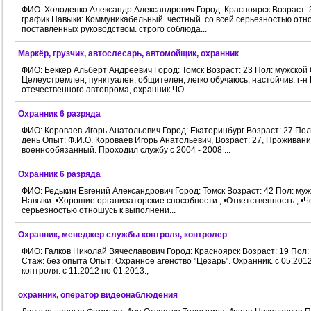
ФИО: Холоденко Александр Александрович Город: Красноярск Возраст: 
график Навыки: Коммуникабельный. честный. со всей серьезностью от
поставленных руководством. строго соблюда...
Маркёр, грузчик, автослесарь, автомойщик, охранник
ФИО: Беккер Альберт Андреевич Город: Томск Возраст: 23 Пол: мужско
Целеустремлен, пунктуален, общителен, легко обучаюсь, настойчив. г-н 
отечественного автопрома, охранник ЧО...
Охранник 6 разряда
ФИО: Короваев Игорь Анатольевич Город: Екатеринбург Возраст: 27 По
день Опыт: Ф.И.О. Короваев Игорь Анатольевич, Возраст: 27, Проживани
военнообязанный. Проходил службу с 2004 - 2008 ...
Охранник 6 разряда
ФИО: Редькин Евгений Александрович Город: Томск Возраст: 42 Пол: м
Навыки: •Хорошие организаторские способности., •Ответственность., •Че
серьезностью отношусь к выполнени...
Охранник, менеджер службы контроля, контролер
ФИО: Галков Николай Вячеславович Город: Красноярск Возраст: 19 Пол
Стаж: без опыта Опыт: Охранное агенство "Цезарь". Охранник. с 05.20
контроля. с 11.2012 по 01.2013.,
охранник, оператор видеонаблюдения