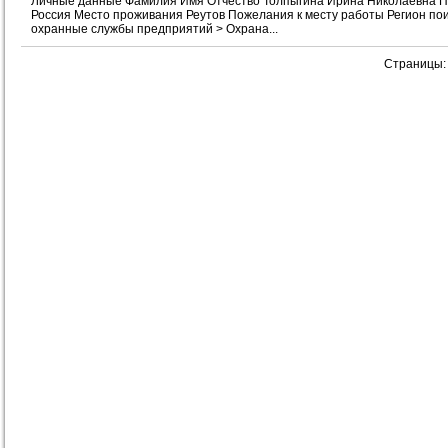
Личные данные Фамилия Имя Отчество Толпыгина Ирина Николаевна По
Россия Место проживания Реутов Пожелания к месту работы Регион п
охранные службы предприятий > Охрана...
Страницы