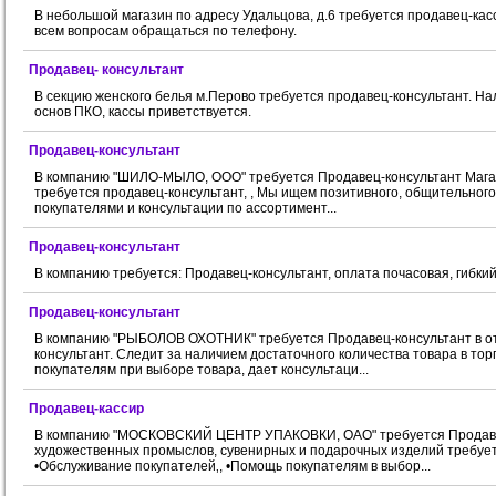
В небольшой магазин по адресу Удальцова, д.6 требуется продавец-кас
всем вопросам обращаться по телефону.
Продавец- консультант
В секцию женского белья м.Перово требуется продавец-консультант. На
основ ПКО, кассы приветствуется.
Продавец-консультант
В компанию "ШИЛО-МЫЛО, ООО" требуется Продавец-консультант Магаз
требуется продавец-консультант, , Мы ищем позитивного, общительного 
покупателями и консультации по ассортимент...
Продавец-консультант
В компанию требуется: Продавец-консультант, оплата почасовая, гибкий 
Продавец-консультант
В компанию "РЫБОЛОВ ОХОТНИК" требуется Продавец-консультант в от
консультант. Следит за наличием достаточного количества товара в тор
покупателям при выборе товара, дает консультаци...
Продавец-кассир
В компанию "МОСКОВСКИЙ ЦЕНТР УПАКОВКИ, ОАО" требуется Продавец
художественных промыслов, сувенирных и подарочных изделий требуется 
•Обслуживание покупателей‚, •Помощь покупателям в выбор...