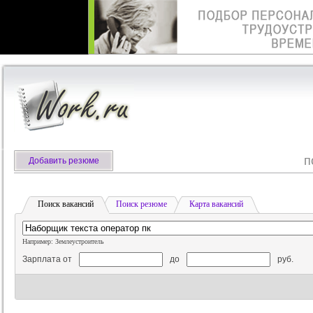
п
Добавить резюме
Поиск вакансий
Поиск резюме
Карта вакансий
Например: Землеустроитель
Зарплата от
до
руб.