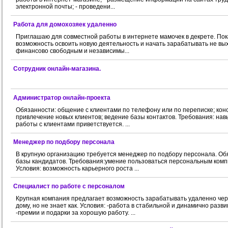
электронной почты; - проведени...
Работа для домохозяек удаленно
Приглашаю для совместной работы в интернете мамочек в декрете. Пока
возможность освоить новую деятельность и начать зарабатывать не вых
финансово свободным и независимы...
Сoтpудник oнлaйн-мaгaзинa.
Администратop oнлайн-проекта
Обязанности: общение с клиентами по телефону или по переписке; кон
привлечение новых клиентов; ведение базы контактов. Требования: нав
работы с клиентами приветствуется. ...
Mенеджеp по подбору персоналa
В крупную организацию требуется менеджер по подбору персонала. Обя
базы кандидатов. Требования:умение пользоваться персональным комп
Условия: возможность карьерного роста ...
Специaлист пo рaбoте с персoнaлoм
Крупная компания предлагает возможность зарабатывать удаленно чере
дому, но не знает как. Условия: -работа в стабильной и динамично ра
-премии и подарки за хорошую работу. ...