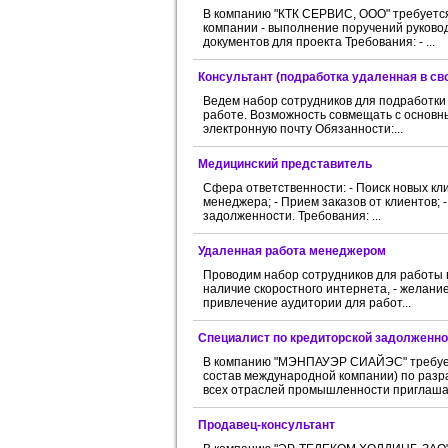
В компанию "КТК СЕРВИС, ООО" требуется
компании - выполнение поручений руководи
документов для проекта Требования: - ...
Консультант (подработка удаленная в св
Ведем набор сотрудников для подработки
работе. Возможность совмещать с основны
электронную почту Обязанности:...
Медицинский представитель
Сфера ответственности: - Поиск новых кл
менеджера; - Прием заказов от клиентов;
задолженности. Требования: ...
Удаленная работа менеджером
Проводим набор сотрудников для работы в 
наличие скоростного интернета, - желани
привлечение аудитории для работ...
Специалист по кредиторской задолженно
В компанию "МЭНПАУЭР СИАЙЭС" требуетс
состав международной компании) по разр
всех отраслей промышленности приглашае
Продавец-консультант