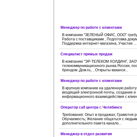
Менеджер по работе с клиентами
В компанию "ЗЕЛЕНЫЙ ОФИС, ООО" требует
Работа с поставщиками , Подготовка доку
Поддержка интернет-магазина, Участие ...
Специалист прямых продаж
В компанию "ЭР-ТЕЛЕКОМ ХОЛДИНГ, ЗАО" 
телекоммуникационного рынка России, пост
брендом ,Дом.ru,. , Открыты ваканси...
Менеджер пo pаботе с клиeнтами
В крупную компанию на удаленную работу 
входящей электронной почты, создание и
информационного взаимодействия с клиент
Оператор call центра г. Челябинск
Требования: Опыт в продажах; Грамотня р
Обучаемость; Желание общаться с людьми
дополнительного пакета канало...
Менеджер в отдел развития