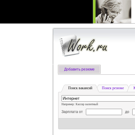
Добавить резюме
Поиск вакансий
Поиск резюме
Например: Кассир валютный
Зарплата от
до