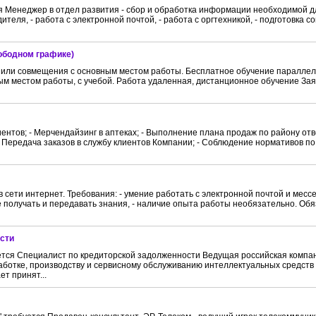
 Менеджер в отдел развития - сбор и обработка информации необходимой д
теля, - работа с электронной почтой, - работа с оргтехникой, - подготовка 
ободном графике)
 или совмещения с основным местом работы. Бесплатное обучение параллел
м местом работы, с учебой. Работа удаленная, дистанционное обучение Зая
иентов; - Мерчендайзинг в аптеках; - Выполнение плана продаж по району от
 - Передача заказов в службу клиентов Компании; - Соблюдение нормативов п
сети интернет. Требования: - умение работать с электронной почтой и мессе
е получать и передавать знания, - наличие опыта работы необязательно. Обя
сти
я Специалист по кредиторской задолженности Ведущая российская компан
аботке, производству и сервисному обслуживанию интеллектуальных средств
т принят...