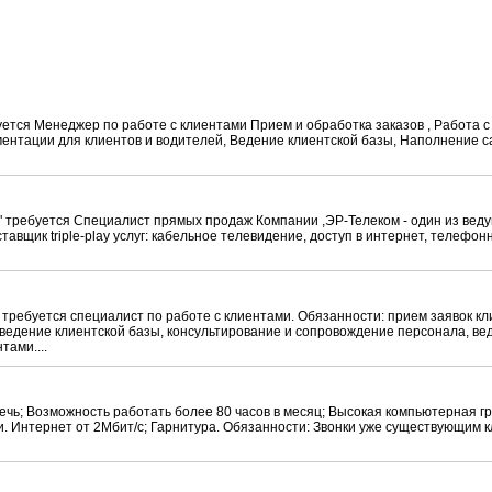
ся Менеджер по работе с клиентами Прием и обработка заказов , Работа с
ментации для клиентов и водителей, Ведение клиентской базы, Наполнение с
требуется Специалист прямых продаж Компании ,ЭР-Телеком - один из веду
авщик triple-play услуг: кабельное телевидение, доступ в интернет, телефонн
требуется специалист по работе с клиентами. Обязанности: прием заявок кл
 ведение клиентской базы, консультирование и сопровождение персонала, ве
ами....
ечь; Возможность работать более 80 часов в месяц; Высокая компьютерная г
. Интернет от 2Мбит/с; Гарнитура. Обязанности: Звонки уже существующим 