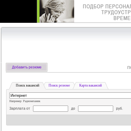
п
Добавить резюме
Поиск вакансий
Поиск резюме
Карта вакансий
Например: Радиомеханик
Зарплата от
до
руб.