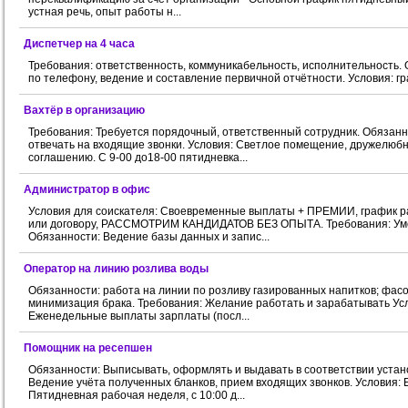
устная речь, опыт работы н...
Диспетчер на 4 часа
Требования: ответственность, коммуникабельность, исполнительность.
по телефону, ведение и составление первичной отчётности. Условия: гра
Вахтёр в организацию
Требования: Требуется порядочный, ответственный сотрудник. Обязанн
отвечать на входящие звонки. Условия: Светлое помещение, дружелюб
соглашению. С 9-00 до18-00 пятидневка...
Администратор в офис
Условия для соискателя: Своевременные выплаты + ПРЕМИИ, график раб
или договору, РАССМОТРИМ КАНДИДАТОВ БЕЗ ОПЫТА. Требования: Умет
Обязанности: Ведение базы данных и запис...
Оператор на линию розлива воды
Обязанности: работа на линии по розливу газированных напитков; фасов
минимизация брака. Требования: Желание работать и зарабатывать Усло
Еженедельные выплаты зарплаты (посл...
Помощник на ресепшен
Обязанности: Выписывать, оформлять и выдавать в соответствии уста
Ведение учёта полученных бланков, прием входящих звонков. Условия: 
Пятидневная рабочая неделя, с 10:00 д...