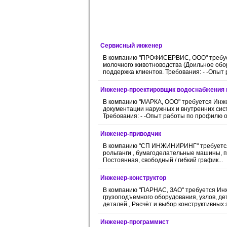
Сервисный инженер
В компанию "ПРОФИСЕРВИС, ООО" требует
молочного животноводства (Доильное обо
поддержка клиентов. Требования: - -Опыт р
Инженер-проектировщик водоснабжения 
В компанию "МАРКА, ООО" требуется Инж
документации наружных и внутренних сис
Требования: - -Опыт работы по профилю от 
Инженер-приводчик
В компанию "СП ИНЖИНИРИНГ" требуется 
рольганги , бумагоделательные машины, по
Постоянная, свободный / гибкий график...
Инженер-конструктор
В компанию "ПАРНАС, ЗАО" требуется Инж
грузоподъемного оборудования, узлов, де
деталей., Расчёт и выбор конструктивных э
Инженер-программист