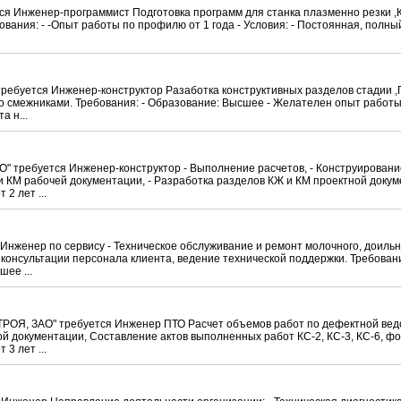
Инженер-программист Подготовка программ для станка плазменно резки ,К
ования: - -Опыт работы по профилю от 1 года - Условия: - Постоянная, полны
уется Инженер-конструктор Разаботка конструктивных разделов стадии ,П, 
о смежниками. Требования: - Образование: Высшее - Желателен опыт работы
а н...
требуется Инженер-конструктор - Выполнение расчетов, - Конструировани
 и КМ рабочей документации, - Разработка разделов КЖ и КМ проектной докум
2 лет ...
нженер по сервису - Техническое обслуживание и ремонт молочного, доильн
 консультации персонала клиента, ведение технической поддержки. Требовани
шее ...
Я, ЗАО" требуется Инженер ПТО Расчет объемов работ по дефектной вед
й документации, Составление актов выполненных работ КС-2, КС-3, КС-6, ф
3 лет ...