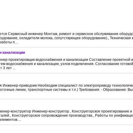
ся Сервисный инженер Монтаж, ремонт и сервисное обслуживание оборуд
рудование, охладители молока, сопутствующее оборудование)., Техническая
аботы п...
и канализации
енер-проектировщик водоснабжения и канализации Составление проектной 
тем водоснабжения и канализации, узлов подключения. Согласование готовой
3 лет ...
Инженер-приводчик Необходим специалист по электроприводу технологичес
точные линии, транспортные системы и т.п.) Требования: - Образование: Выс
енер-конструктор Инженер-конструктор , Конструкторское проектирование и
талей., Конструкторское сопровождение производства., Работы по унификаци
лементов....