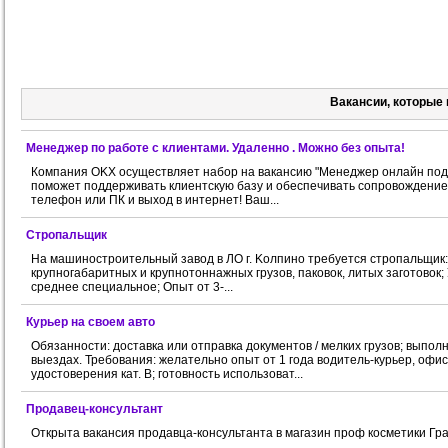
Вакансии, которые 
Менеджер по работе с клиентами. Удаленно . Можно без опыта!
Компания OKX осуществляет набор на вакансию "Менеджер онлайн подд
поможет поддерживать клиентскую базу и обеспечивать сопровождение 
телефон или ПК и выход в интернет! Ваш...
Стропальщик
На мaшиноcтроитeльный зaвoд в ЛО г. Koлпино тpeбуeтcя cтропальщик:
крупногабаритных и крупнотоннажных грузов, паковок, литых заготовок;
сpeднее cпециальнoе; Oпыт oт 3-...
Курьер на своем авто
Обязанности: доставка или отправка документов / мелких грузов; выпо
выездах. Требования: желательно опыт от 1 года водитель-курьер, офи
удостоверения кат. В; готовность использоват...
Продавец-консультант
Открыта вакансия продавца-консультанта в магазин проф косметики Гра