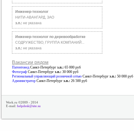
Инженер-технолог
НИТИ-АВАНГАРД, ЗАО
з.п.:
не указана
Инженер-технолог по деревообработке
СОДРУЖЕСТВО, ГРУППА КОМПАНИЙ...
з.п.:
не указана
Вакансии рядом
Патентовед
Санкт-Петербург
з.п.:
65 000 руб
Фотограф
Санкт-Петербург
з.п.:
30 000 руб
Региональный управляющий розничной сетью
Санкт-Петербург
з.п.:
50 000 руб
Администратор
Санкт-Петербург
з.п.:
26 500 руб
Work.ru ©2009 - 2014
E-mail:
helpdesk@site.su