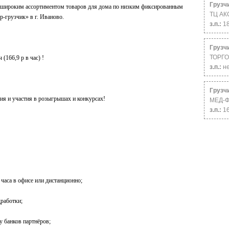
Грузч
с широким aссортимeнтoм тoвapoв для дома по низким фикcировaнным
ТЦ А
р-гpузчик» в г. Иваново.
з.п.:
1
Грузч
ТОРГО
(166,9 р в час) !
з.п.:
н
Грузч
ния и участия в розыгрышах и конкурсах!
МЕД-Ф
з.п.:
1
часа в офисе или дистанционно;
работки;
у банков партнёров;