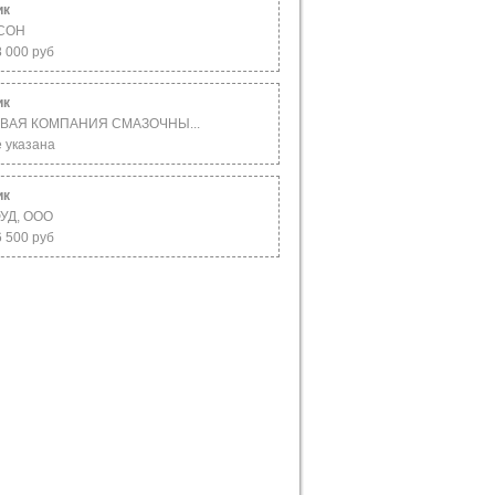
ик
КСОН
8 000 руб
ик
ВАЯ КОМПАНИЯ СМАЗОЧНЫ...
е указана
ик
УД, ООО
6 500 руб