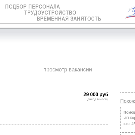
просмотр вакансии
29 000 руб
доход в месяц
Похож
Помощ
ИП Ка
з.п.:
4