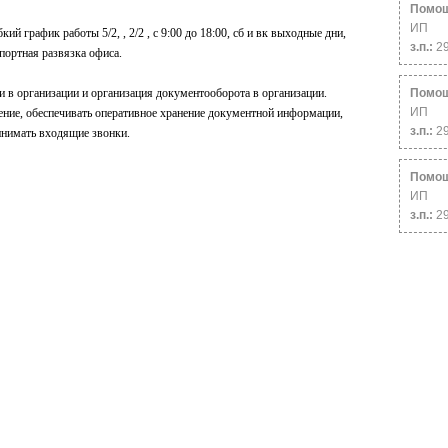
Помощ
ИП
й график работы 5/2, , 2/2 , с 9:00 до 18:00, сб и вк выходные дни,
з.п.:
2
портная развязка офиса.
и в организации и организация документооборота в организации.
Помощ
ИП
нение, обеспечивать оперативное хранение документной информации,
з.п.:
2
инимать входящие звонки.
Помощ
ИП
з.п.:
2