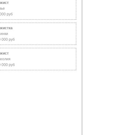
жист
вье
000 руб
жистка
инки
0 000 руб
жист
еолия
0 000 руб