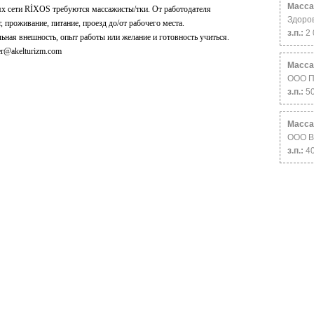
Масса
ях сети RİXOS требуются массажисты/тки. От работодателя
Здоро
, проживание, питание, проезд до/от рабочего места.
з.п.:
2 
льная внешность, опыт работы или желание и готовность учиться.
r@akelturizm.com
Масса
ООО П
з.п.:
5
Масса
ООО В
з.п.:
4