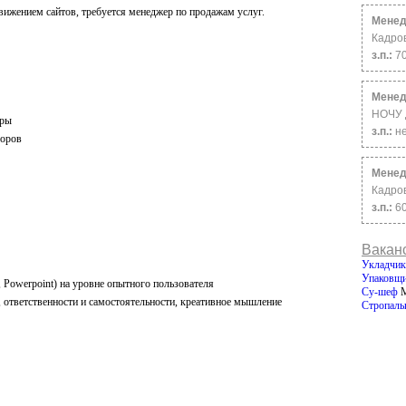
ижением сайтов, требуется менеджер по продажам услуг.
Менед
Кадров
з.п.:
7
Менед
НОЧУ 
оры
з.п.:
н
воров
Менед
Кадро
з.п.:
6
Вакан
Укладчик
Упаковщ
 Powerpoint) на уровне опытного пользователя
Су-шеф
, ответственности и самостоятельности, креативное мышление
Стропал