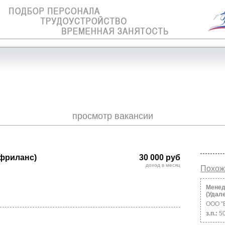
просмотр вакансии
(фриланс)
30 000 руб
доход в месяц
Похож
Менед
(Удал
ООО "
з.п.:
5