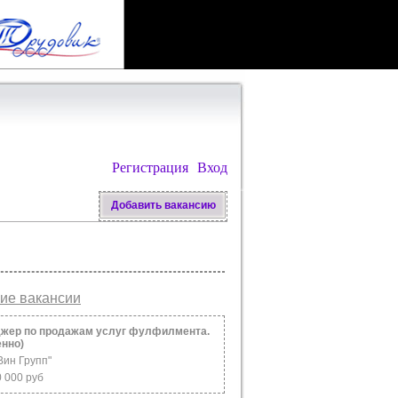
Регистрация
Вход
Добавить вакансию
ие вакансии
жер по продажам услуг фулфилмента.
енно)
Вин Групп"
0 000 руб