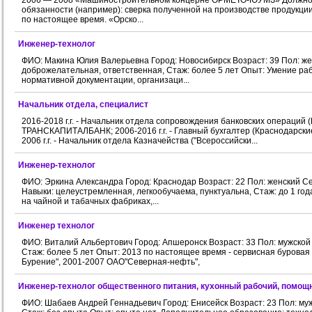
2006 — 2008 «Машиностроительном концерне ОРМЕТО-ЮУМЗ» Должность
обязанности (например): сверка полученной на производстве продукци
по настоящее время. «Орско...
Инженер-технолог
ФИО: Макина Юлия Валерьевна Город: Новосибирск Возраст: 39 Пол: ж
доброжелательная, ответственная, Стаж: более 5 лет Опыт: Умение ра
нормативной документации, организаци...
Начальник отдела, специалист
2016-2018 г.г. - Начальник отдела сопровождения банковских опера
ТРАНСКАПИТАЛБАНК; 2006-2016 г.г. - Главный бухгалтер (Краснода
2006 г.г. - Начальник отдела Казначейства ("Всероссийски...
Инженер-технолог
ФИО: Эркина Александра Город: Краснодар Возраст: 22 Пол: женский 
Навыки: целеустремленная, легкообучаема, пунктуальна, Стаж: до 1 год
на чайной и табачных фабриках,...
Инженер технолог
ФИО: Виталий Альбертович Город: Апшеронск Возраст: 33 Пол: мужско
Стаж: более 5 лет Опыт: 2013 по настоящее время - сервисная бурова
Бурение", 2001-2007 ОАО"Северная-нефть",
Инженер-технолог общественного питания, кухонный рабочий, помощ
ФИО: Шабаев Андрей Геннадьевич Город: Енисейск Возраст: 23 Пол: му