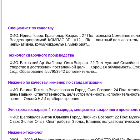
Специалист по качеству
ФИО: Ирина Город: Краснодар Возраст: 27 Пол: женский Семейное поло
Владею программой: КОМПАС-3D - V12., , ПК — опытный пользователь: Мicro
инициативна, коммуникабельна, умею брат...
Технолог сварочного производства
ФИО: Ваховский Артём Город: Омск Возраст: 22 Пол: мужской Семейное
Упорство в достижении посталенной цели.. , Хорошая обучаемость, Стаж
1год, Образование: 557953942 Дополнительно...
Инженер по качеству, инженер по стандартизации
ФИО: Вагина Татьяна Вячеславовна Город: Омск Возраст: 24 Пол: женс
день Навыки: Ответственность, целеустремленность, исполнительность, 
время - Омский НИИ приборостроения...
Электрогазосварщик 4-го разряда, специалист сварочного производс
ФИО: Шаповалов Антон Юрьевич Город: Лабинск Возраст: 22 Пол: мужс
Стаж: 3-5 лет Опыт: Опыт работы: 3 года., Владею: полуавтоматической
Инженер-технолог