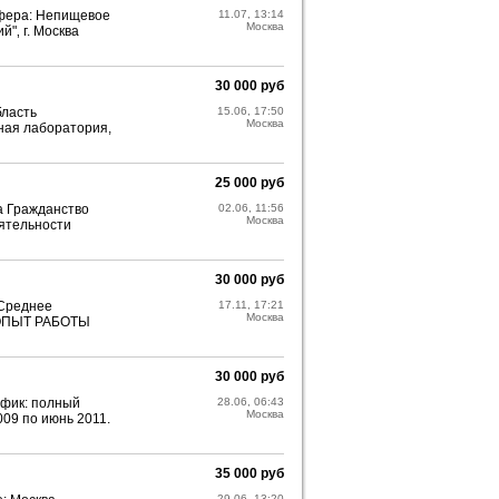
сфера: Непищевое
11.07, 13:14
Москва
"‚ г. Москва
30 000 руб
бласть
15.06, 17:50
Москва
ная лаборатория,
25 000 руб
а Гражданство
02.06, 11:56
Москва
еятельности
30 000 руб
 Среднее
17.11, 17:21
Москва
т ОПЫТ РАБОТЫ
30 000 руб
афик: полный
28.06, 06:43
Москва
09 по июнь 2011.
35 000 руб
29.06, 13:20