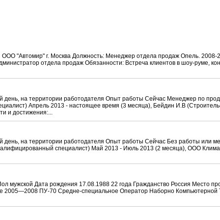
я ООО "Автомир" г. Москва Должность: Менеджер отдела продаж Опель. 2008-
дминистратор отдела продаж Обязанности: Встреча клиентов в шоу-руме, ко
ый день, на территории работодателя Опыт работы Сейчас Менеджер по про
иалист) Апрель 2013 - настоящее время (3 месяца), Бейдин И.В (Строитель
и и достижения:...
й день, на территории работодателя Опыт работы Сейчас Без работы или м
валифицированный специалист) Май 2013 - Июль 2013 (2 месяца), ООО Кли
ол мужской Дата рождения 17.08.1988 22 года Гражданство Россия Место п
е 2005—2008 ПУ-70 Средне-специальное Оператор Наборно Компьютерной 