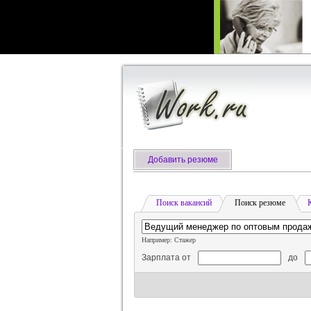
Добавить резюме
Поиск вакансий
Поиск резюме
Например: Стажер
Зарплата от
до