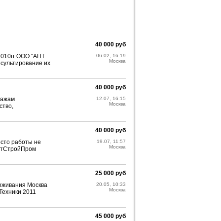
40 000 руб
2010гг ООО "АНТ
06.02, 16:19
Москва
нсультирование их
40 000 руб
дажам
12.07, 16:15
Москва
ство,
40 000 руб
есто работы не
19.07, 11:57
Москва
матСтройПром
25 000 руб
роживания Москва
20.05, 10:33
Москва
Техники 2011
45 000 руб