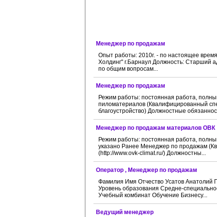
Менеджер по продажам
Опыт работы: 2010г. - по настоящее врем
Холдинг" г.Барнаул Должность: Старший а
по общим вопросам...
Менеджер по продажам
Режим работы: постоянная работа, полн
пиломатериалов (Квалифицированный спец
благоустройство) Должностные обязанност
Менеджер по продажам материалов ОВК
Режим работы: постоянная работа, полны
указано Ранее Менеджер по продажам (К
(http://www.ovk-climat.ru/) Должностны...
Оператор , Менеджер по продажам
Фамилия Имя Отчество Усатов Анатолий П
Уровень образования Средне-специально
Учебный комбинат Обучение Бизнесу...
Ведущий менеджер