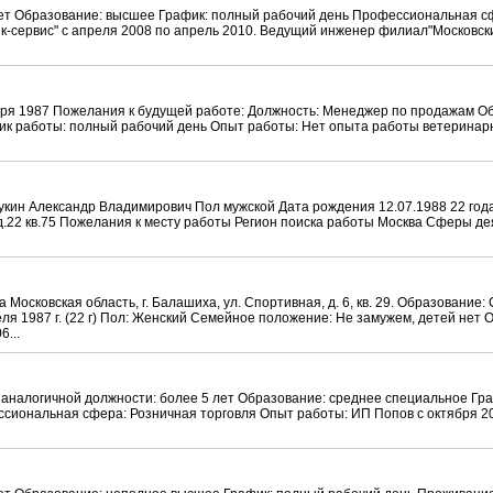
лет Образование: высшее График: полный рабочий день Профессиональная 
-сервис" с апреля 2008 по апрель 2010. Ведущий инженер филиал"Московский
бря 1987 Пожелания к будущей работе: Должность: Менеджер по продажам О
к работы: полный рабочий день Опыт работы: Нет опыта работы ветеринар
ин Александр Владимирович Пол мужской Дата рождения 12.07.1988 22 год
д.22 кв.75 Пожелания к месту работы Регион поиска работы Москва Сферы д
овская область, г. Балашиха, ул. Спортивная, д. 6, кв. 29. Образование:
ля 1987 г. (22 г) Пол: Женский Семейное положение: Не замужем, детей не
6...
 аналогичной должности: более 5 лет Образование: среднее специальное Гр
сиональная сфера: Розничная торговля Опыт работы: ИП Попов с октября 20